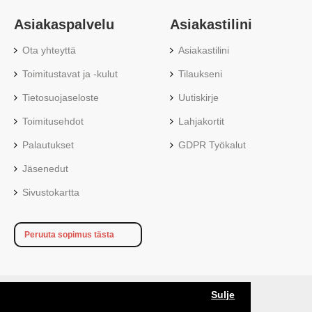
Asiakaspalvelu
Asiakastilini
Ota yhteyttä
Asiakastilini
Toimitustavat ja -kulut
Tilaukseni
Tietosuojaseloste
Uutiskirje
Toimitusehdot
Lahjakortit
Palautukset
GDPR Työkalut
Jäsenedut
Sivustokartta
Peruuta sopimus tästa
Sulje