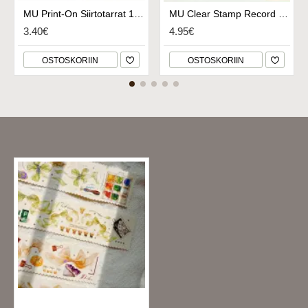
MU Print-On Siirtotarrat 172 - Heart Blooms
MU Clear Stamp Record Life 03 - Set Sail
3.40€
4.95€
OSTOSKORIIN
OSTOSKORIIN
Viimeksi katsomasi tuotteet
MOI Studio Washi Tape Sample - Bow