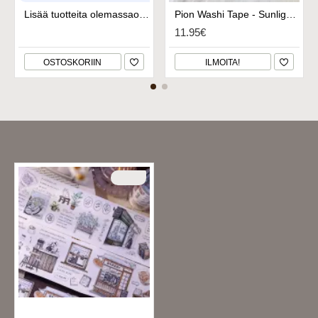
Lisää tuotteita olemassaolevaan Aarrearkkuuni
Pion Washi Tape - Sunlight Blue
11.95€
OSTOSKORIIN
ILMOITA!
Viimeksi katsomasi tuotteet
LOPPU
Xiaobaijia Die-Cut Washi Tape - Bakery