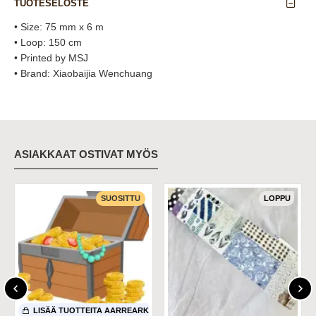
TUOTESELOSTE
• Size: 75 mm x 6 m
• Loop: 150 cm
• Printed by MSJ
• Brand: Xiaobaijia Wenchuang
ASIAKKAAT OSTIVAT MYÖS
SUOSITTU
LOPPU
LISÄÄ TUOTTEITA AARREARKKUUNI