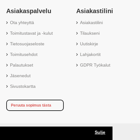
Asiakaspalvelu
Asiakastilini
Ota yhteyttä
Asiakastilini
Toimitustavat ja -kulut
Tilaukseni
Tietosuojaseloste
Uutiskirje
Toimitusehdot
Lahjakortit
Palautukset
GDPR Työkalut
Jäsenedut
Sivustokartta
Peruuta sopimus tästa
Sulje